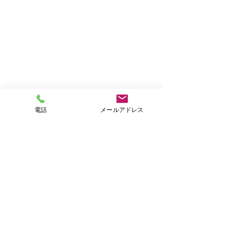
電話
メールアドレス
コメント
2月の二十四節
コメントを追加…
新成人・新入学・新社会
人に贈る言葉