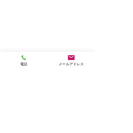
電話
メールアドレス
コメント
2月の二十四節
コメントを追加…
新成人・新入学・新社会
人に贈る言葉