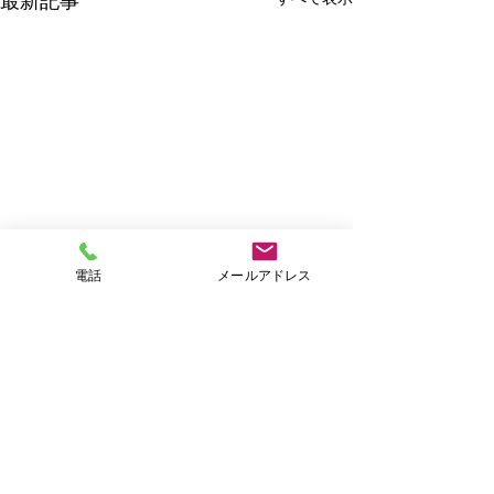
最新記事
電話
メールアドレス
コメント
2月の二十四節
コメントを追加…
新成人・新入学・新社会