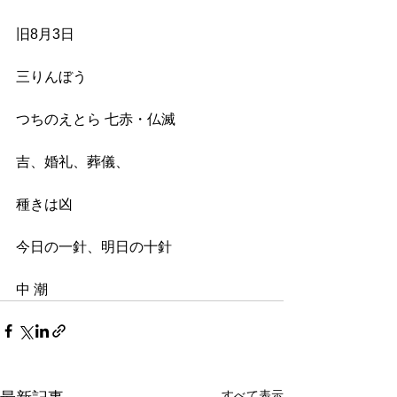
旧8月3日
三りんぼう
つちのえとら 七赤・仏滅
吉、婚礼、葬儀、
種きは凶
今日の一針、明日の十針
中 潮
すべて表示