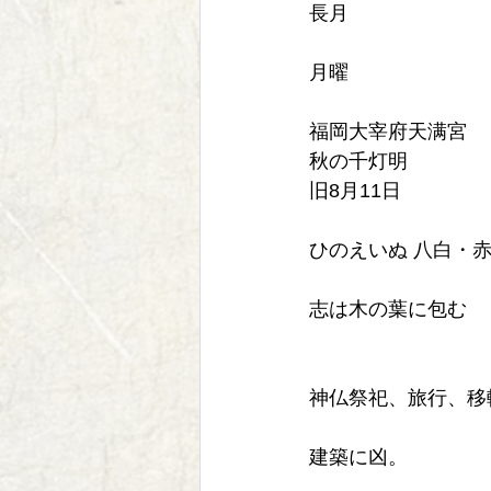
長月
月曜
福岡大宰府天满宮
秋の千灯明
旧8月11日
ひのえいぬ 八白・
志は木の葉に包む
神仏祭祀、旅行、移
建築に凶。