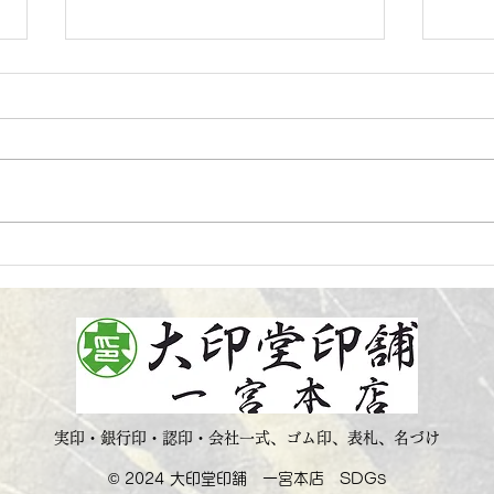
2月
新成人・新入学・新社会人に
贈る言葉
実印・銀行印・認印・会社一式、ゴム印、表札、名づけ
​© 2024 大印堂印舗 一宮本店 SDGs