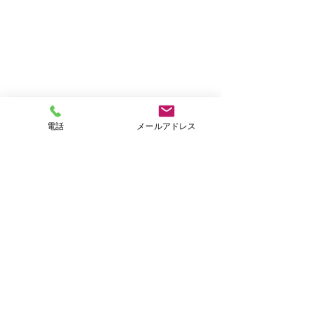
電話
メールアドレス
コメント
2月の二十四節
コメントを追加…
新成人・新入学・新社会
人に贈る言葉